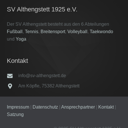
SV Althengstett 1925 e.V.
Der SV Althengstett besteht aus den 6 Abteilungen
Fußball
,
Tennis
,
Breitensport
,
Volleyball
,
Taekwondo
und
Yoga
Kontakt
info@sv-althengstett.de
Am Köpfle, 75382 Althengstett
Impressum
|
Datenschutz
|
Ansprechpartner
|
Kontakt
|
Satzung