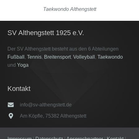
Taekwondo Althengstett
SV Althengstett 1925 e.V.
Der SV Althengstett besteht aus den 6 Abteilungen
Fußball
,
Tennis
,
Breitensport
,
Volleyball
,
Taekwondo
und
Yoga
Kontakt
info@sv-althengstett.de
Am Köpfle, 75382 Althengstett
Impressum
|
Datenschutz
|
Ansprechpartner
|
Kontakt
|