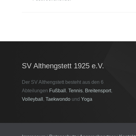
SV Althengstett 1925 e.V.
Der SV Althengstett besteht aus den 6
Abteilungen
Fußball
,
Tennis
,
Breitensport
,
Volleyball
,
Taekwondo
und
Yoga