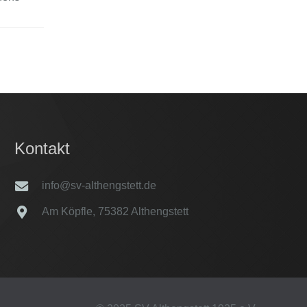
Kontakt
info@sv-althengstett.de
Am Köpfle, 75382 Althengstett