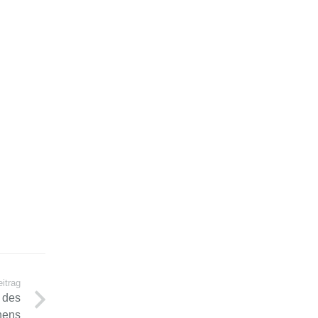
itrag
 des
hens