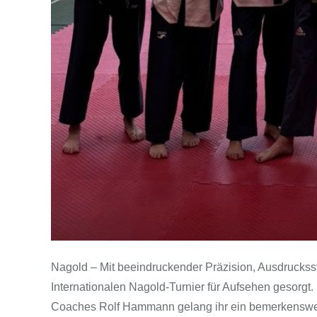
Nagold – Mit beeindruckender Präzision, Ausdruckss
Internationalen Nagold-Turnier für Aufsehen gesorgt. 
Coaches Rolf Hammann gelang ihr ein bemerkenswert