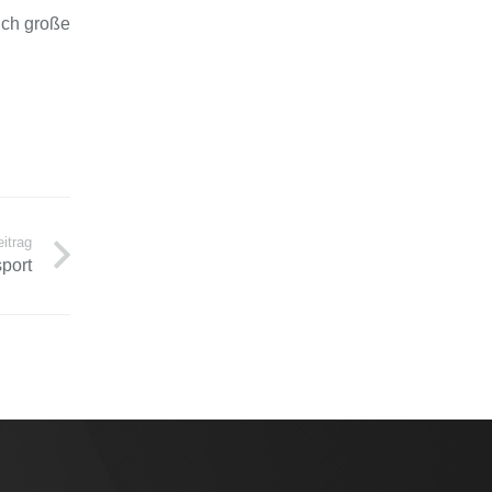
auch große
itrag
port