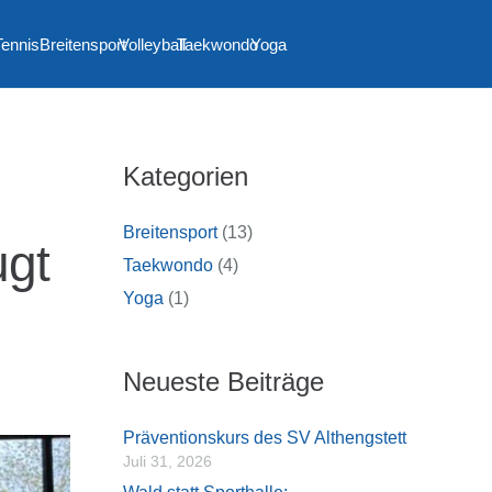
Tennis
Breitensport
Volleyball
Taekwondo
Yoga
Kategorien
Breitensport
(13)
ugt
Taekwondo
(4)
Yoga
(1)
Neueste Beiträge
Präventionskurs des SV Althengstett
Juli 31, 2026