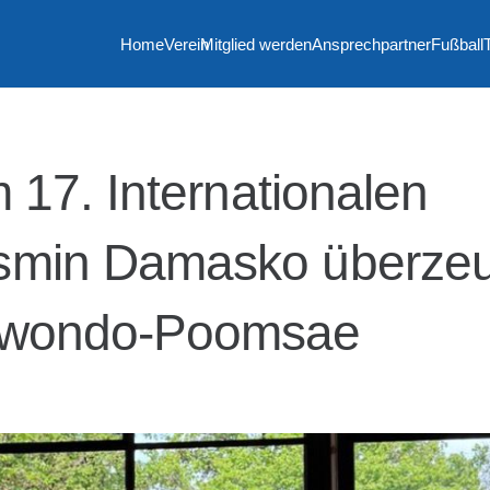
Home
Verein
Mitglied werden
Ansprechpartner
Fußball
m 17. Internationalen
asmin Damasko überze
ekwondo-Poomsae