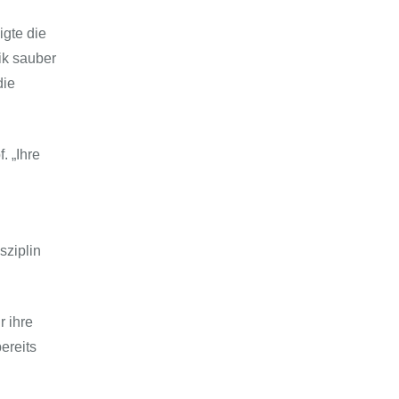
igte die
ik sauber
die
. „Ihre
sziplin
r ihre
ereits